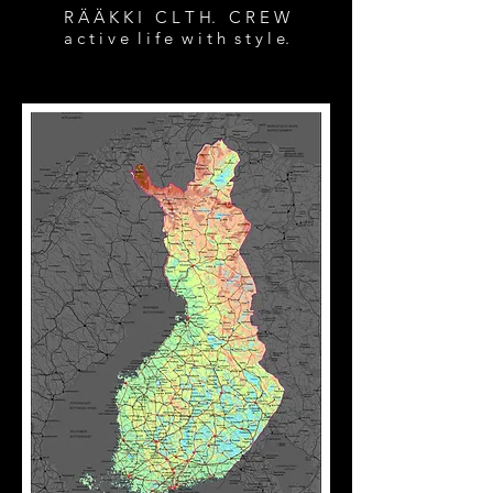
R Ä Ä K K I C L T H. C R E W
a c t i v e l i f e w i t h s t y l e.