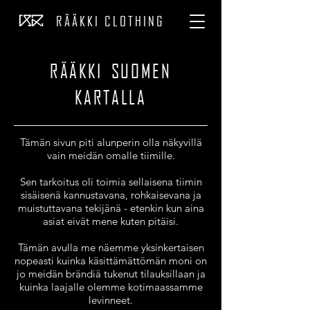
RÄ
ÄKKI CLOTHING
RÄÄKKI SUOMEN
KARTALLA
Tämän sivun piti alunperin olla näkyvillä
vain meidän omalle tiimille.
Sen tarkoitus oli toimia sellaisena tiimin
sisäisenä
kannustavana, rohkaisevana ja
muistuttavana tekijänä - etenkin kun aina
asiat eivät mene kuten pitäisi.
Tämän avulla me näemme yksinkertaisen
nopeasti kuinka käsittämättömän moni on
jo meidän brändiä tukenut tilauksillaan ja
kuinka laajalle olemme kotimaassamme
levinneet.